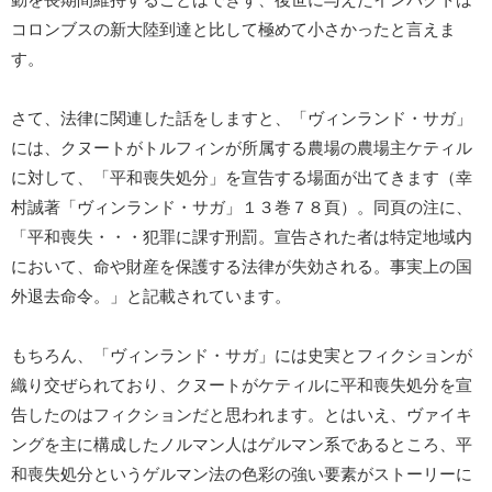
動を長期間維持することはできず、後世に与えたインパクトは
コロンブスの新大陸到達と比して極めて小さかったと言えま
す。
さて、法律に関連した話をしますと、「ヴィンランド・サガ」
には、クヌートがトルフィンが所属する農場の農場主ケティル
に対して、「平和喪失処分」を宣告する場面が出てきます（幸
村誠著「ヴィンランド・サガ」１３巻７８頁）。同頁の注に、
「平和喪失・・・犯罪に課す刑罰。宣告された者は特定地域内
において、命や財産を保護する法律が失効される。事実上の国
外退去命令。」と記載されています。
もちろん、「ヴィンランド・サガ」には史実とフィクションが
織り交ぜられており、クヌートがケティルに平和喪失処分を宣
告したのはフィクションだと思われます。とはいえ、ヴァイキ
ングを主に構成したノルマン人はゲルマン系であるところ、平
和喪失処分というゲルマン法の色彩の強い要素がストーリーに