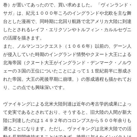
巻）が置いてあったので、買い求めました。 「ヴィンランド・
サガ」は、紀元１０００年ころのイングランドや北欧を主な舞
台とした漫画で、同時期に北回り航路で北アメリカ大陸に到達
したとされるレイフ・エリクソンやトルフィン・カルルセヴニ
の活躍を描きます。
また、ノルマンコンクエスト（１０６６年）以前の、デーン人
が侵入していた時期のイングランド情勢やクヌート大王による
北海帝国（クヌート大王がイングランド・デンマーク・ノルウ
ェーの３国の王位についたことによって１１世紀前半に形成さ
れた帝国。大王の死後早期に崩壊。）の形成過程も描かれてお
り、この点でも興味深いです。
ヴァイキングによる北米大陸到達は近年の考古学的成果によっ
て史実であるとされており、そうすると、旧大陸の人間が新大
陸に到達したのは１４９２年のコロンブスから５００年余りも
遡ることになります。ただし、ヴァイキングは北米大陸での活