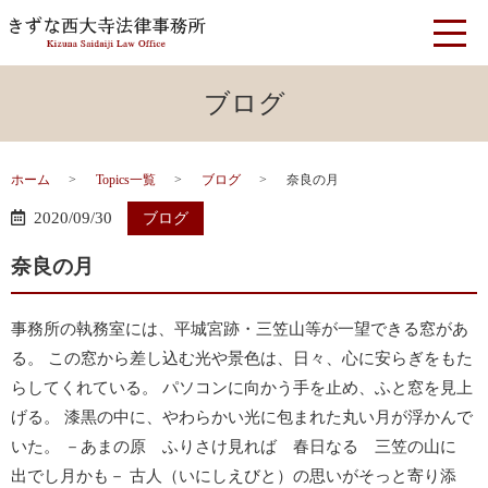
ブログ
ホーム
Topics一覧
ブログ
奈良の月
2020/09/30
ブログ
奈良の月
事務所の執務室には、平城宮跡・三笠山等が一望できる窓があ
る。 この窓から差し込む光や景色は、日々、心に安らぎをもた
らしてくれている。 パソコンに向かう手を止め、ふと窓を見上
げる。 漆黒の中に、やわらかい光に包まれた丸い月が浮かんで
いた。 －あまの原 ふりさけ見れば 春日なる 三笠の山に
出でし月かも－ 古人（いにしえびと）の思いがそっと寄り添