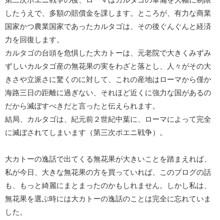
第二次ポエニ戦争の後、ローマはカルタゴの軍備を大幅に制限
したうえで、多額の賠償金を課します。ところが、有力な商業
国家かつ農業国家であったカルタゴは、その後ぐんぐんと経済
力を回復します。
カルタゴの台頭を危惧した大カトーは、元老院で大きくみずみ
ずしいカルタゴ産の無花果の実をわざと落とし、人々がその大
きさや立派さに驚くのに対して、これの産地はローマから僅か
海路三日の距離に過ぎない、それほど近くに強力な国があるの
だから滅ぼすべきだと言ったと伝えられます。
結局、カルタゴは、紀元前２世紀中葉に、ローマによって完全
に滅ぼされてしまいます（第三次ポエニ戦争）。
大カトーの逸話で出てくる無花果が大きいことを踏まえれば、
私が今日、大きな無花果の方を買っていれば、このブログの話
も、もっと綺麗にまとまったのかもしれません。しかし私は、
無花果を選ぶ時には大カトーの逸話のことは完全に忘れていま
した。