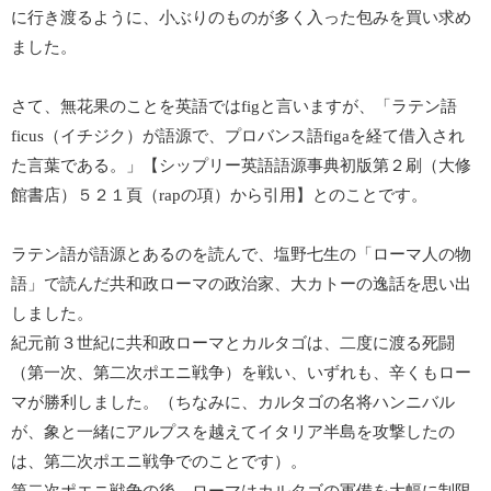
に行き渡るように、小ぶりのものが多く入った包みを買い求め
ました。
さて、無花果のことを英語ではfigと言いますが、「ラテン語
ficus（イチジク）が語源で、プロバンス語figaを経て借入され
た言葉である。」【シップリー英語語源事典初版第２刷（大修
館書店）５２１頁（rapの項）から引用】とのことです。
ラテン語が語源とあるのを読んで、塩野七生の「ローマ人の物
語」で読んだ共和政ローマの政治家、大カトーの逸話を思い出
しました。
紀元前３世紀に共和政ローマとカルタゴは、二度に渡る死闘
（第一次、第二次ポエニ戦争）を戦い、いずれも、辛くもロー
マが勝利しました。（ちなみに、カルタゴの名将ハンニバル
が、象と一緒にアルプスを越えてイタリア半島を攻撃したの
は、第二次ポエニ戦争でのことです）。